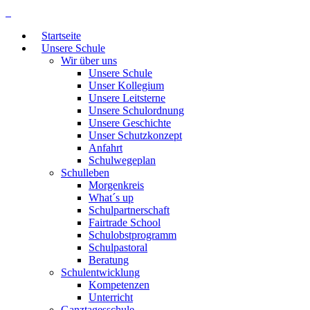
Startseite
Unsere Schule
Wir über uns
Unsere Schule
Unser Kollegium
Unsere Leitsterne
Unsere Schulordnung
Unsere Geschichte
Unser Schutzkonzept
Anfahrt
Schulwegeplan
Schulleben
Morgenkreis
What´s up
Schulpartnerschaft
Fairtrade School
Schulobstprogramm
Schulpastoral
Beratung
Schulentwicklung
Kompetenzen
Unterricht
Ganztagesschule