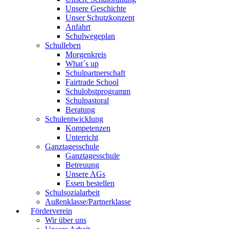
Unsere Geschichte
Unser Schutzkonzept
Anfahrt
Schulwegeplan
Schulleben
Morgenkreis
What´s up
Schulpartnerschaft
Fairtrade School
Schulobstprogramm
Schulpastoral
Beratung
Schulentwicklung
Kompetenzen
Unterricht
Ganztagesschule
Ganztagesschule
Betreuung
Unsere AGs
Essen bestellen
Schulsozialarbeit
Außenklasse/Partnerklasse
Förderverein
Wir über uns